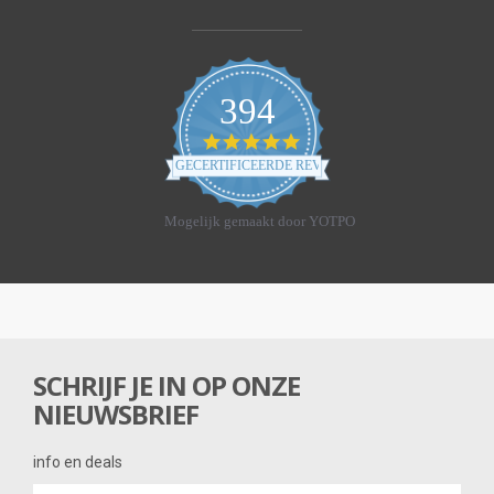
394
4
.
GECERTIFICEERDE REVIEWS
8
s
t
Mogelijk gemaakt door YOTPO
a
r
r
a
t
i
n
g
SCHRIJF JE IN OP ONZE
NIEUWSBRIEF
info en deals