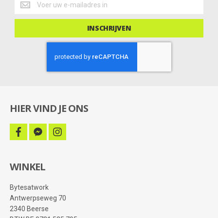
info
en
deals
INSCHRIJVEN
HIER VIND JE ONS
facebook
facebook-
instagram
messenger
WINKEL
Bytesatwork
Antwerpseweg 70
2340 Beerse