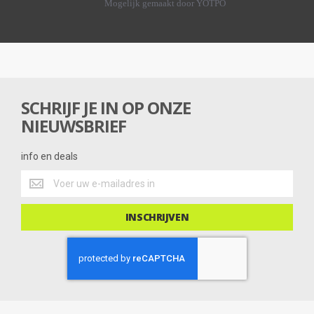
Mogelijk gemaakt door YOTPO
a
r
r
a
t
i
n
g
SCHRIJF JE IN OP ONZE
NIEUWSBRIEF
info en deals
info
en
deals
INSCHRIJVEN