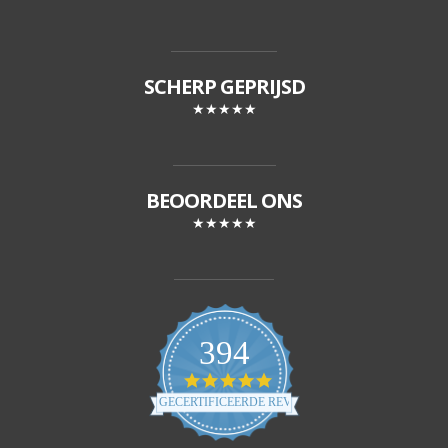
SCHERP GEPRIJSD
★★★★★
BEOORDEEL ONS
★★★★★
394
4
.
GECERTIFICEERDE REVIEWS
8
s
t