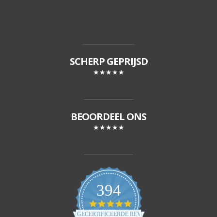
SCHERP GEPRIJSD
★★★★★
BEOORDEEL ONS
★★★★★
394
4
.
GECERTIFICEERDE REVIEWS