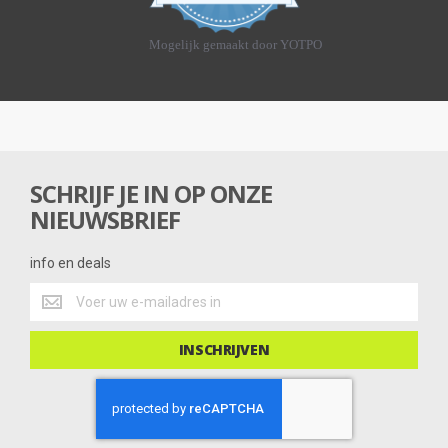
8
s
t
Mogelijk gemaakt door YOTPO
a
r
r
a
t
i
n
g
SCHRIJF JE IN OP ONZE
NIEUWSBRIEF
info en deals
info
en
deals
INSCHRIJVEN