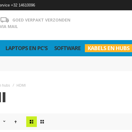
ervice +32 14610096
GOED VERPAKT VERZONDEN
VIA MAIL
LAPTOPS EN PC'S
SOFTWARE
KABELS EN HUBS
n hubs
HDMI
I
Tonen
s
als