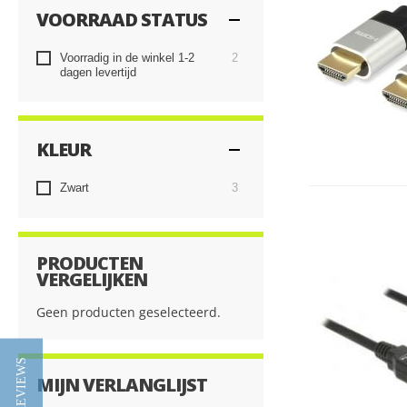
VOORRAAD STATUS
producten
Voorradig in de winkel 1-2
2
dagen levertijd
KLEUR
producten
Zwart
3
PRODUCTEN
VERGELIJKEN
Geen producten geselecteerd.
★ REVIEWS
MIJN VERLANGLIJST