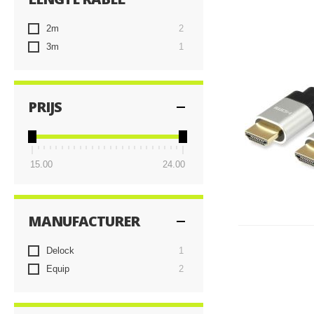
producten
2m
2
product
3m
1
PRIJS
15.00
24.00
MANUFACTURER
product
Delock
1
producten
Equip
2