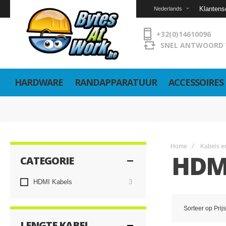
Klantens
Nederlands
+32(0)14610096
SNEL ANTWOORD 
HARDWARE
RANDAPPARATUUR
ACCESSOIRES
Home
Kabels e
HDM
CATEGORIE
producten
HDMI Kabels
3
Sorteer op
Prij
LENGTE KABEL