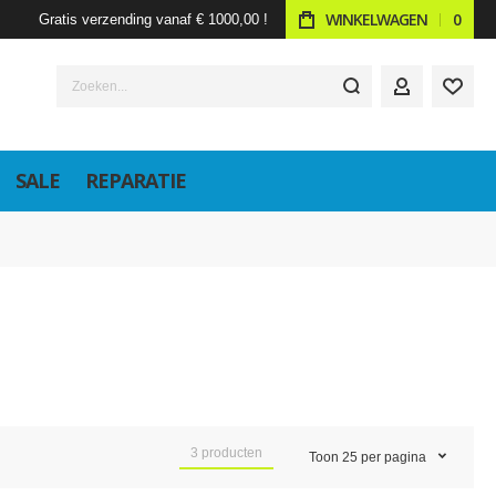
WINKELWAGEN
0
Gratis verzending vanaf € 1000,00 !
Zoeken...
ACCOUNT
SALE
REPARATIE
3
producten
Toon
25
per pagina