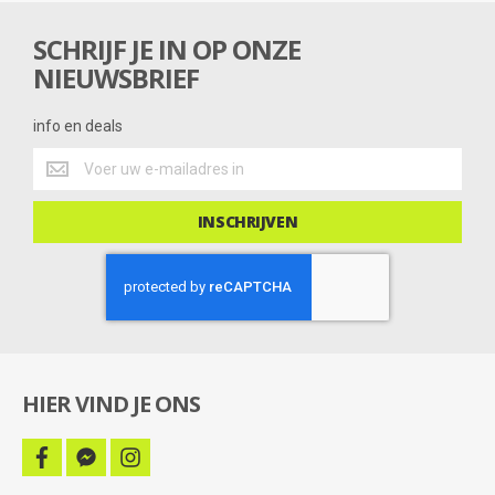
n
g
SCHRIJF JE IN OP ONZE
NIEUWSBRIEF
info en deals
info
en
deals
INSCHRIJVEN
HIER VIND JE ONS
facebook
facebook-
instagram
messenger