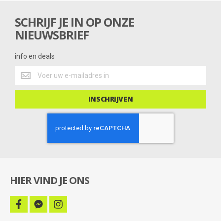
n
g
SCHRIJF JE IN OP ONZE
NIEUWSBRIEF
info en deals
info
en
deals
INSCHRIJVEN
HIER VIND JE ONS
facebook
facebook-
instagram
messenger