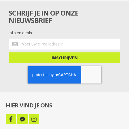
n
g
SCHRIJF JE IN OP ONZE
NIEUWSBRIEF
info en deals
info
en
deals
INSCHRIJVEN
HIER VIND JE ONS
facebook
facebook-
instagram
messenger