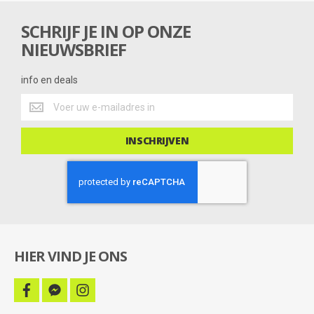
n
g
SCHRIJF JE IN OP ONZE
NIEUWSBRIEF
info en deals
info
en
deals
INSCHRIJVEN
HIER VIND JE ONS
facebook
facebook-
instagram
messenger