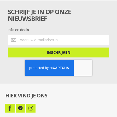
n
g
SCHRIJF JE IN OP ONZE
NIEUWSBRIEF
info en deals
info
en
deals
INSCHRIJVEN
HIER VIND JE ONS
facebook
facebook-
instagram
messenger