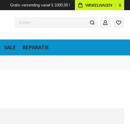
WINKELWAGEN
0
Gratis verzending vanaf € 1000,00 !
Zoeken...
ACCOUNT
SALE
REPARATIE