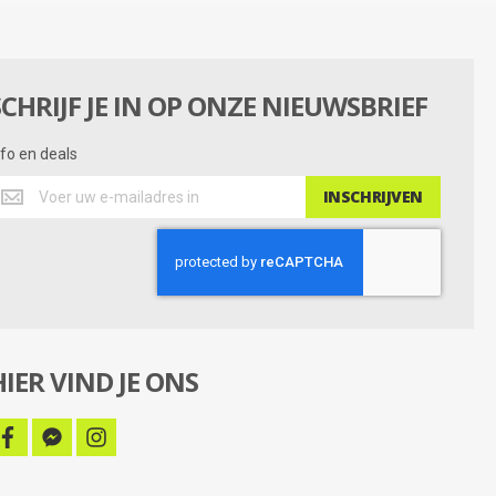
SCHRIJF JE IN OP ONZE NIEUWSBRIEF
nfo en deals
nfo
INSCHRIJVEN
n
eals
HIER VIND JE ONS
facebook
facebook-
instagram
messenger