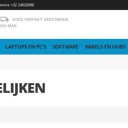
ervice +32 14610096
GOED VERPAKT VERZONDEN
VIA MAIL
LAPTOPS EN PC'S
SOFTWARE
KABELS EN HUBS
LIJKEN