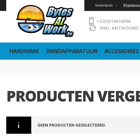
Klantens
Nederlands
+32(0)14610096
SNEL ANTWOORD 
HARDWARE
RANDAPPARATUUR
ACCESSOIRES
PRODUCTEN VERGE
GEEN PRODUCTEN GESELECTEERD.