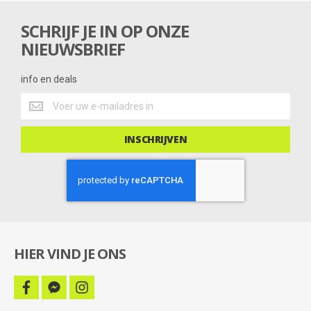
n
g
SCHRIJF JE IN OP ONZE
NIEUWSBRIEF
info en deals
info
en
deals
INSCHRIJVEN
HIER VIND JE ONS
facebook
facebook-
instagram
messenger