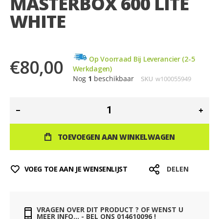
MASTERBOX 600 LITE
de
afbeeldingen-
WHITE
gallerij
Op Voorraad Bij Leverancier (2-5
€80,00
Werkdagen)
Nog
1
beschikbaar
SKU
w100055949
TOEVOEGEN AAN WINKELWAGEN
VOEG TOE AAN JE WENSENLIJST
DELEN
VRAGEN OVER DIT PRODUCT ? OF WENST U
MEER INFO... - BEL ONS 014610096 !