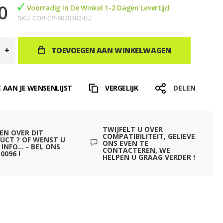
0
Voorradig In De Winkel 1-2 Dagen Levertijd
SKU
COR-CP-9020302-EU
TOEVOEGEN AAN WINKELWAGEN
 AAN JE WENSENLIJST
VERGELIJK
DELEN
TWIJFELT U OVER
EN OVER DIT
COMPATIBILITEIT, GELIEVE
UCT ? OF WENST U
ONS EVEN TE
INFO... - BEL ONS
CONTACTEREN, WE
0096 !
HELPEN U GRAAG VERDER !