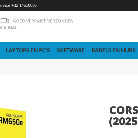
ervice +32 14610096
GOED VERPAKT VERZONDEN
VIA MAIL
LAPTOPS EN PC'S
SOFTWARE
KABELS EN HUBS
CORS
(202