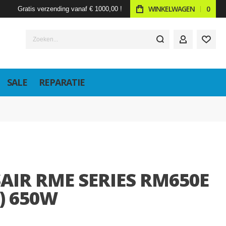
WINKELWAGEN
0
Gratis verzending vanaf € 1000,00 !
Zoeken...
ACCOUNT
SALE
REPARATIE
AIR RME SERIES RM650E
5) 650W