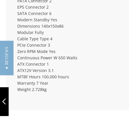
PATA Connector 2
EPS Connector 2
SATA Connector 6
Modern Standby Yes
Dimensions 140x150x86
Modular Fully
Cable Type Type 4
PCIe Connector 3
★ REVIEWS
Zero RPM Mode Yes
Continuous Power W 650 Watts
ATX Connector 1
ATX12V Version 3.1
MTBF Hours 100,000 hours
Warranty 7 Year
Weight 2.728kg
CORSAIR SF
SERIES SF850
850W SFX (2024)
VORIGE