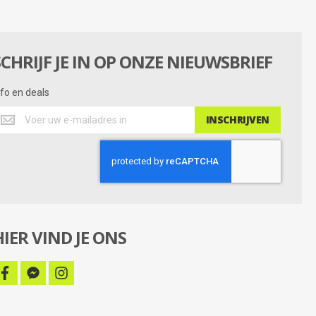
SCHRIJF JE IN OP ONZE NIEUWSBRIEF
nfo en deals
nfo
INSCHRIJVEN
n
eals
HIER VIND JE ONS
facebook
facebook-
instagram
messenger