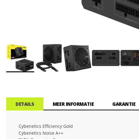
Ga
naar
het
begin
van
DETAILS
MEER INFORMATIE
GARANTIE
de
afbeeldingen-
gallerij
Cybenetics Efficiency Gold
Cybenetics Noise A++