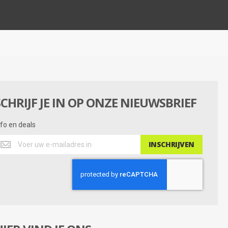
r
a
t
i
n
g
SCHRIJF JE IN OP ONZE NIEUWSBRIEF
nfo en deals
nfo
INSCHRIJVEN
n
eals