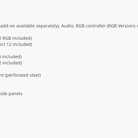
 add-on available separately), Audio, RGB controller (RGB Versions 
2 RGB included)
ct 12 included)
B included)
2 included)
nt (perforated steel)
Side panels