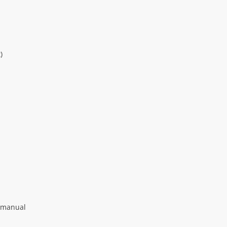
)
r manual