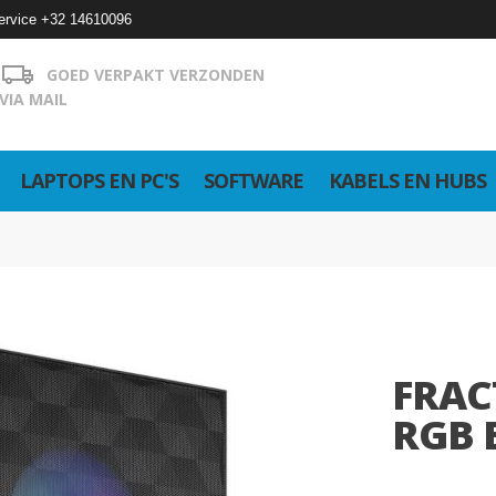
ervice +32 14610096
GOED VERPAKT VERZONDEN
VIA MAIL
LAPTOPS EN PC'S
SOFTWARE
KABELS EN HUBS
FRAC
RGB 