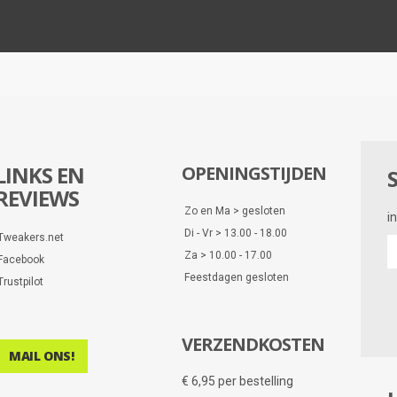
LINKS EN
OPENINGSTIJDEN
REVIEWS
Zo en Ma > gesloten
i
Di - Vr > 13.00 - 18.00
Tweakers.net
i
Za > 10.00 - 17.00
Facebook
e
Feestdagen gesloten
d
Trustpilot
VERZENDKOSTEN
MAIL ONS!
€ 6,95 per bestelling