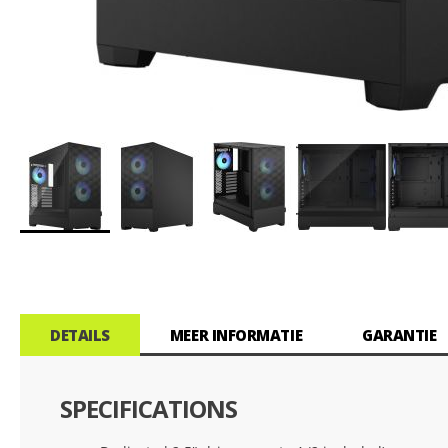
Ga
naar
het
begin
van
DETAILS
MEER INFORMATIE
GARANTIE
de
afbeeldingen-
gallerij
SPECIFICATIONS