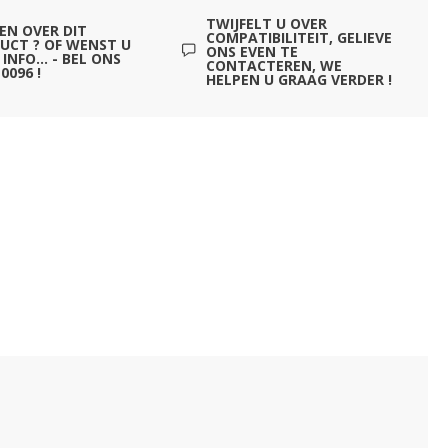
TWIJFELT U OVER
EN OVER DIT
COMPATIBILITEIT, GELIEVE
UCT ? OF WENST U
ONS EVEN TE
INFO... - BEL ONS
CONTACTEREN, WE
0096 !
HELPEN U GRAAG VERDER !