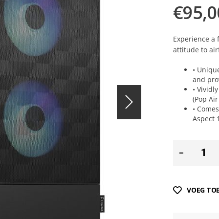
€95,0
Experience a f
attitude to a
• Uniqu
and pro
• Vividl
(Pop Ai
• Comes
Aspect 
VOEG TOE