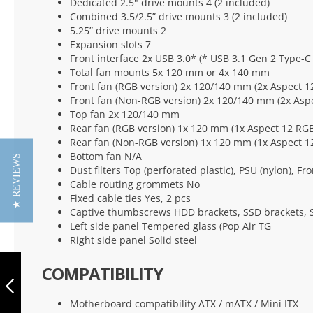
Dedicated 2.5" drive mounts 4 (2 included)
Combined 3.5/2.5” drive mounts 3 (2 included)
5.25” drive mounts 2
Expansion slots 7
Front interface 2x USB 3.0* (* USB 3.1 Gen 2 Type-C
Total fan mounts 5x 120 mm or 4x 140 mm
Front fan (RGB version) 2x 120/140 mm (2x Aspect 1
Front fan (Non-RGB version) 2x 120/140 mm (2x Aspe
Top fan 2x 120/140 mm
Rear fan (RGB version) 1x 120 mm (1x Aspect 12 RG
Rear fan (Non-RGB version) 1x 120 mm (1x Aspect 1
Bottom fan N/A
★ REVIEWS
Dust filters Top (perforated plastic), PSU (nylon), Fro
Cable routing grommets No
Fixed cable ties Yes, 2 pcs
Captive thumbscrews HDD brackets, SSD brackets, 
Left side panel Tempered glass (Pop Air TG
Right side panel Solid steel
FRACTAL DESIGN
COMPATIBILITY
POP AIR BLACK
TG CLEAR TINT
Motherboard compatibility ATX / mATX / Mini ITX