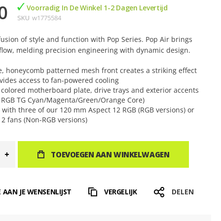
0
Voorradig In De Winkel 1-2 Dagen Levertijd
SKU
w1775584
usion of style and function with Pop Series. Pop Air brings
irflow, melding precision engineering with dynamic design.
e, honeycomb patterned mesh front creates a striking effect
vides access to fan-powered cooling
y colored motherboard plate, drive trays and exterior accents
r RGB TG Cyan/Magenta/Green/Orange Core)
 with three of our 120 mm Aspect 12 RGB (RGB versions) or
12 fans (Non-RGB versions)
TOEVOEGEN AAN WINKELWAGEN
 AAN JE WENSENLIJST
VERGELIJK
DELEN