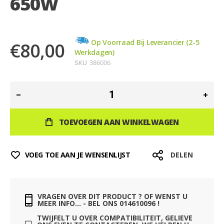
650W
de
afbeeldingen-
gallerij
Op Voorraad Bij Leverancier (2-5
€80,00
Werkdagen)
SKU
386006
TOEVOEGEN AAN WINKELWAGEN
VOEG TOE AAN JE WENSENLIJST
DELEN
VRAGEN OVER DIT PRODUCT ? OF WENST U
MEER INFO... - BEL ONS 014610096 !
TWIJFELT U OVER COMPATIBILITEIT, GELIEVE