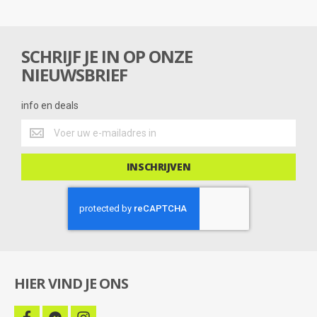
t
i
n
g
SCHRIJF JE IN OP ONZE
NIEUWSBRIEF
info en deals
info
en
deals
INSCHRIJVEN
HIER VIND JE ONS