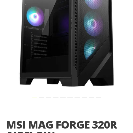
afbeeldingen-
gallerij
Ga
naar
het
MSI MAG FORGE 320R
begin
van