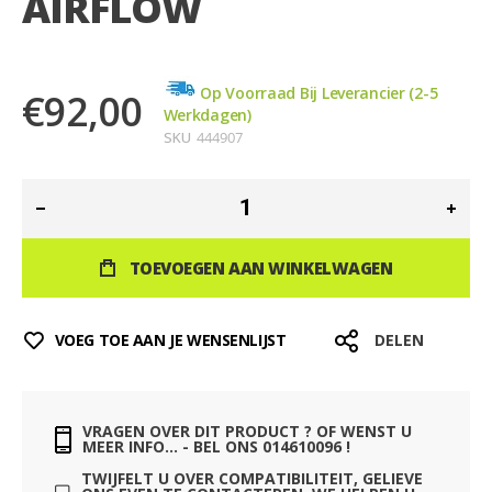
AIRFLOW
de
afbeeldingen-
gallerij
Op Voorraad Bij Leverancier (2-5
€92,00
Werkdagen)
SKU
444907
TOEVOEGEN AAN WINKELWAGEN
VOEG TOE AAN JE WENSENLIJST
DELEN
VRAGEN OVER DIT PRODUCT ? OF WENST U
MEER INFO... - BEL ONS 014610096 !
TWIJFELT U OVER COMPATIBILITEIT, GELIEVE