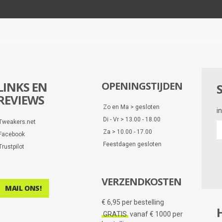
LINKS EN
OPENINGSTIJDEN
REVIEWS
Zo en Ma > gesloten
i
Di - Vr > 13.00 - 18.00
Tweakers.net
i
Za > 10.00 - 17.00
Facebook
e
Feestdagen gesloten
d
Trustpilot
VERZENDKOSTEN
MAIL ONS!
€ 6,95 per bestelling
GRATIS
vanaf € 1000 per