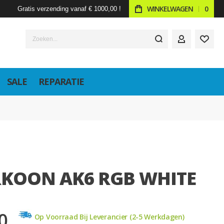
WINKELWAGEN
0
Gratis verzending vanaf € 1000,00 !
Zoeken...
ACCOUNT
SALE
REPARATIE
KOON AK6 RGB WHITE
0
Op Voorraad Bij Leverancier (2-5 Werkdagen)