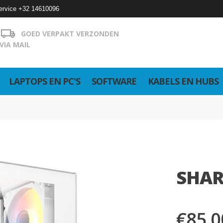
ervice +32 14610096
GOED VERPAKT VERZONDEN
VIA MAIL
LAPTOPS EN PC'S
SOFTWARE
KABELS EN HUBS
SHAR
€85,0