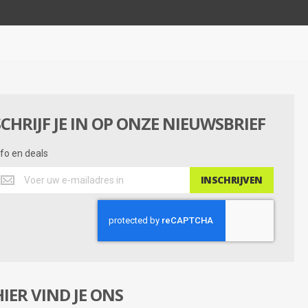
a
t
i
n
g
SCHRIJF JE IN OP ONZE NIEUWSBRIEF
nfo en deals
nfo
INSCHRIJVEN
n
eals
HIER VIND JE ONS