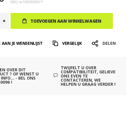
SKU
w100059361*
TOEVOEGEN AAN WINKELWAGEN
 AAN JE WENSENLIJST
VERGELIJK
DELEN
TWIJFELT U OVER
EN OVER DIT
COMPATIBILITEIT, GELIEVE
UCT ? OF WENST U
ONS EVEN TE
INFO... - BEL ONS
CONTACTEREN, WE
0096 !
HELPEN U GRAAG VERDER !