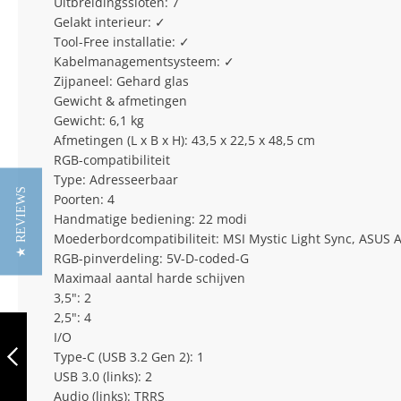
Uitbreidingssloten: 7
Gelakt interieur: ✓
Tool-Free installatie: ✓
Kabelmanagementsysteem: ✓
Zijpaneel: Gehard glas
Gewicht & afmetingen
Gewicht: 6,1 kg
Afmetingen (L x B x H): 43,5 x 22,5 x 48,5 cm
RGB-compatibiliteit
Type: Adresseerbaar
★ REVIEWS
Poorten: 4
Handmatige bediening: 22 modi
Moederbordcompatibiliteit: MSI Mystic Light Sync, ASUS
RGB-pinverdeling: 5V-D-coded-G
Maximaal aantal harde schijven
3,5": 2
2,5": 4
SHARKOON AK6
RGB BLACK
I/O
Type-C (USB 3.2 Gen 2): 1
USB 3.0 (links): 2
Audio (links): TRRS
VORIGE