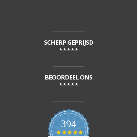
SCHERP GEPRIJSD
★★★★★
BEOORDEEL ONS
★★★★★
394
4
.