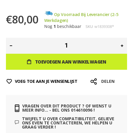
de
afbeeldingen-
gallerij
Op Voorraad Bij Leverancier (2-5
€80,00
Werkdagen)
Nog
1
beschikbaar
SKU
w1839308*
TOEVOEGEN AAN WINKELWAGEN
VOEG TOE AAN JE WENSENLIJST
DELEN
VRAGEN OVER DIT PRODUCT ? OF WENST U
MEER INFO... - BEL ONS 014610096 !
TWIJFELT U OVER COMPATIBILITEIT, GELIEVE
ONS EVEN TE CONTACTEREN, WE HELPEN U
GRAAG VERDER !