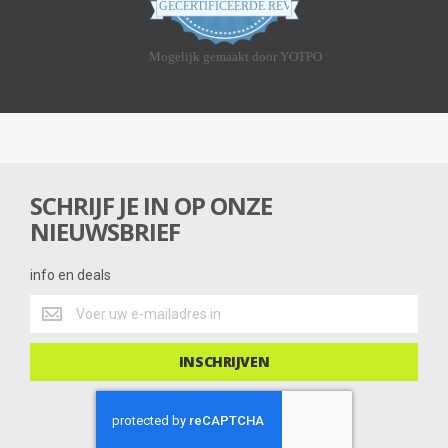
GECERTIFICEERDE REVIEWS
8
s
t
Mogelijk gemaakt door YOTPO
a
r
r
a
t
i
n
g
SCHRIJF JE IN OP ONZE
NIEUWSBRIEF
info en deals
info
en
deals
INSCHRIJVEN