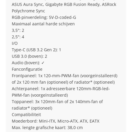
ASUS Aura Sync, Gigabyte RGB Fusion Ready, ASRock
Polychrome Sync
RGB-pinverdeling: 5V-D-coded-G
Maximaal aantal harde schijven
3,5": 2
2,5": 4
I/O
Type-C (USB 3.2 Gen 2): 1
USB 3.0 (boven): 2
Audio (boven): ✓
Fanconfiguratie
Frontpaneel: 1x 120-mm-PWM-fan (voorgeïnstalleerd)
of 2x 120 mm fan (optioneel) of radiator* (optioneel)
Achterpaneel: 1x adresseerbare 120mm-RGB-led-
PWM-fan (voorgeïnstalleerd)
Toppaneel: 3x 120mm-fan of 2x 140mm-fan of
radiator* (optioneel)
Compatibiliteit
Moederbord: Mini-ITX, Micro-ATX, ATX, EATX
Max. lengte grafische kaart: 38,0 cm