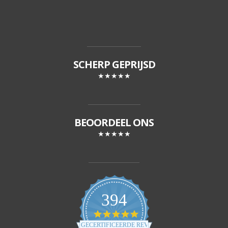
SCHERP GEPRIJSD
★★★★★
BEOORDEEL ONS
★★★★★
394
4
.
GECERTIFICEERDE REVIEWS