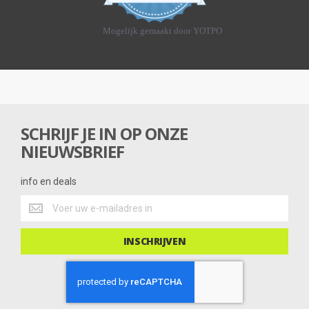
8
s
t
Mogelijk gemaakt door YOTPO
a
r
r
a
t
i
n
g
SCHRIJF JE IN OP ONZE
NIEUWSBRIEF
info en deals
info
en
deals
INSCHRIJVEN