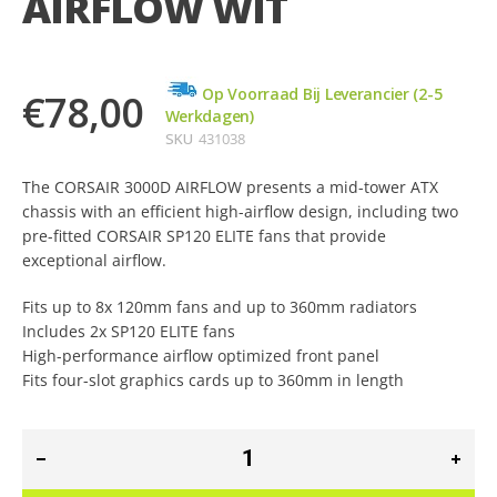
AIRFLOW WIT
de
afbeeldingen-
gallerij
Op Voorraad Bij Leverancier (2-5
€78,00
Werkdagen)
SKU
431038
The CORSAIR 3000D AIRFLOW presents a mid-tower ATX
chassis with an efficient high-airflow design, including two
pre-fitted CORSAIR SP120 ELITE fans that provide
exceptional airflow.
Fits up to 8x 120mm fans and up to 360mm radiators
Includes 2x SP120 ELITE fans
High-performance airflow optimized front panel
Fits four-slot graphics cards up to 360mm in length